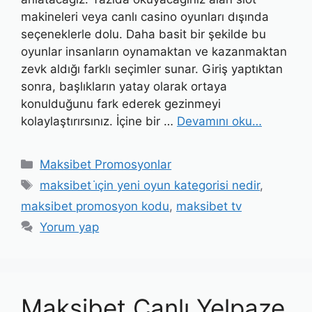
makineleri veya canlı casino oyunları dışında
seçeneklerle dolu. Daha basit bir şekilde bu
oyunlar insanların oynamaktan ve kazanmaktan
zevk aldığı farklı seçimler sunar. Giriş yaptıktan
sonra, başlıkların yatay olarak ortaya
konulduğunu fark ederek gezinmeyi
kolaylaştırırsınız. İçine bir …
Devamını oku…
Kategoriler
Maksibet Promosyonlar
Etiketler
maksibet i̇çin yeni oyun kategorisi nedir
,
maksibet promosyon kodu
,
maksibet tv
Yorum yap
Maksibet Canlı Yelpaze