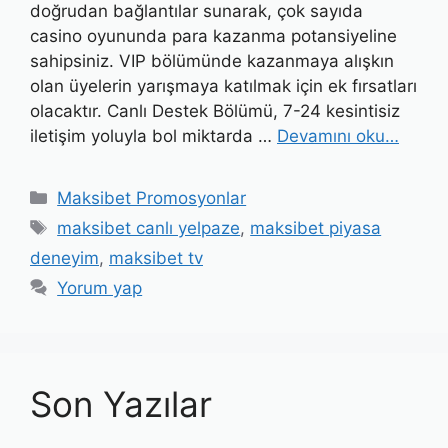
doğrudan bağlantılar sunarak, çok sayıda
casino oyununda para kazanma potansiyeline
sahipsiniz. VIP bölümünde kazanmaya alışkın
olan üyelerin yarışmaya katılmak için ek fırsatları
olacaktır. Canlı Destek Bölümü, 7-24 kesintisiz
iletişim yoluyla bol miktarda …
Devamını oku…
Kategoriler
Maksibet Promosyonlar
Etiketler
maksibet canlı yelpaze
,
maksibet piyasa
deneyim
,
maksibet tv
Yorum yap
Son Yazılar