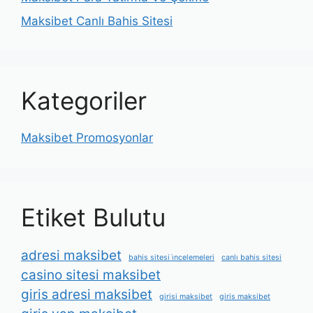
Maksibet Canlı Bahis Sitesi
Kategoriler
Maksibet Promosyonlar
Etiket Bulutu
adresi maksibet
bahis sitesi i̇ncelemeleri
canlı bahis sitesi
casino sitesi maksibet
giris adresi maksibet
girisi maksibet
giris maksibet