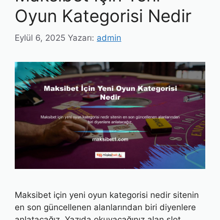
Oyun Kategorisi Nedir
Eylül 6, 2025
Yazarı:
admin
Maksibet için yeni oyun kategorisi nedir sitenin
en son güncellenen alanlarından biri diyenlere
anlatacağız. Yazıda okuyacağınız alan slot