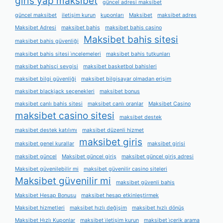
giris yap maksibet
güncel adresi maksibet
güncel maksibet
iletişim kurun
kuponları
Maksibet
maksibet adres
Maksibet Adresi
maksibet bahis
maksibet bahis casino
Maksibet bahis sitesi
maksibet bahis güvenliği
maksibet bahis sitesi i̇ncelemeleri
maksibet bahis tutkunları
maksibet bahisçi sevgisi
maksibet basketbol bahisleri
maksibet bilgi güvenliği
maksibet bilgisayar olmadan erişim
maksibet blackjack seçenekleri
maksibet bonus
maksibet canlı bahis sitesi
maksibet canlı oranlar
Maksibet Casino
maksibet casino sitesi
maksibet destek
maksibet destek katılımı
maksibet düzenli hizmet
maksibet giris
maksibet genel kurallar
maksibet girisi
maksibet güncel
Maksibet güncel giriş
maksibet güncel giriş adresi
Maksibet güvenilebilir mi
maksibet güvenilir casino siteleri
Maksibet güvenilir mi
maksibet güvenli bahis
Maksibet Hesap Bonusu
maksibet hesap etkinleştirmek
Maksibet hizmetleri
maksibet hızlı değişim
maksibet hızlı dönüş
Maksibet Hızlı Kuponlar
maksibet i̇letişim kurun
maksibet i̇çerik arama