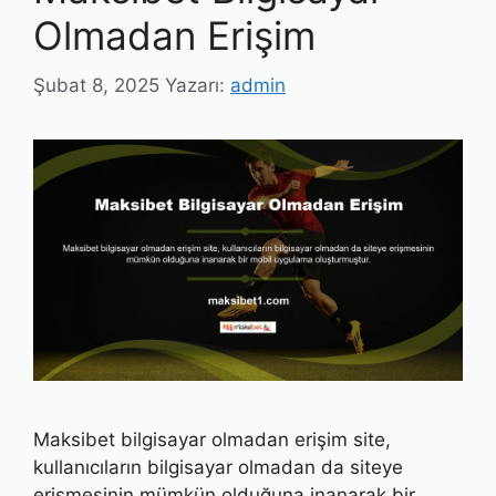
Olmadan Erişim
Şubat 8, 2025
Yazarı:
admin
Maksibet bilgisayar olmadan erişim site,
kullanıcıların bilgisayar olmadan da siteye
erişmesinin mümkün olduğuna inanarak bir