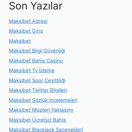
Son Yazılar
Maksibet Adresi
Maksibet Giriş
Maksibet
Maksibet Bilgi Güvenliği
Maksibet Bahis Casino
Maksibet Tv İzleme
Maksibet Spor Çeşitliliği
Maksibet Twitter Bilgileri
Maksibet Sözlük İncelemeleri
Maksibet Müşteri Yaklaşımı
Maksibet Ücretsiz Bahis
Maksibet Blackjack Seçenekleri