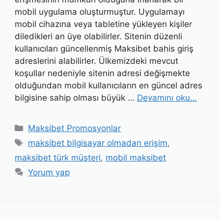
mobil uygulama oluşturmuştur. Uygulamayı
mobil cihazına veya tabletine yükleyen kişiler
diledikleri an üye olabilirler. Sitenin düzenli
kullanıcıları güncellenmiş Maksibet bahis giriş
adreslerini alabilirler. Ülkemizdeki mevcut
koşullar nedeniyle sitenin adresi değişmekte
olduğundan mobil kullanıcıların en güncel adres
bilgisine sahip olması büyük …
Devamını oku…
Kategoriler
Maksibet Promosyonlar
Etiketler
maksibet bilgisayar olmadan erişim
,
maksibet türk müşteri
,
mobil maksibet
Yorum yap