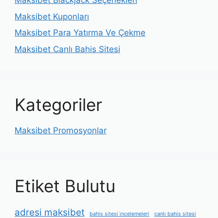
Maksibet Blackjack Seçenekleri
Maksibet Kuponları
Maksibet Para Yatırma Ve Çekme
Maksibet Canlı Bahis Sitesi
Kategoriler
Maksibet Promosyonlar
Etiket Bulutu
adresi maksibet
bahis sitesi i̇ncelemeleri
canlı bahis sitesi