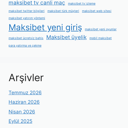
maksibet tv canli maç
maksibet tv i̇zleme
maksibet twitter bilgileri
maksibet türk müşteri
maksibet web sitesi
maksibet yatırım yöntemi
Maksibet yeni giriş
maksibet yeni oyunlar
Maksibet üyelik
maksibet ücretsiz bahis
mobil maksibet
para yatırma ve çekme
Arşivler
Temmuz 2026
Haziran 2026
Nisan 2026
Eylül 2025