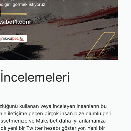
İncelemeleri
zlüğünü kullanan veya inceleyen insanların bu
le iletişime geçen birçok insan bize olumlu geri
 hissetmenize ve Maksibet daha iyi anlamanıza
ı yeni bir Twitter hesabı gösteriyor. Yeni bir