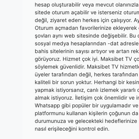
hesap oluşturabilir veya mevcut olanınızl
sitede oturum açabilir ve isterseniz oturu
değil, ziyaret eden herkes için çalışıyor. A
Oturum açmadan favorilerinize ekleyerek ek
şovları aynı web sitesinde değişebilir. B
sosyal medya hesaplarından -dat adresleri
bahis sitelerinin sayısı artıyor ve artan r
görüyoruz. Hizmet çok iyi. Maksibet TV çok
söylemek güvenlidir. Maksibet TV hizmetle
üyeler tarafından değil, herkes tarafından
kaliteli bir sorun yoktur. Herhangi bir kesi
yapmak istiyorsanız, canlı izlemek yararlı
almak istiyoruz. İletişim çok önemlidir ve 
Whatsapp gibi popüler bir uygulamadır ve
platformunu kullanan kişilerin çoğunun da 
durumunuza ve gelecekteki hedeflerinize b
nasıl erişileceğini kontrol edin.