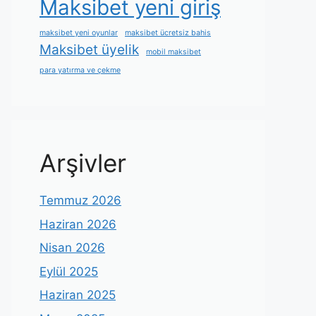
Maksibet yeni giriş
maksibet yeni oyunlar
maksibet ücretsiz bahis
Maksibet üyelik
mobil maksibet
para yatırma ve çekme
Arşivler
Temmuz 2026
Haziran 2026
Nisan 2026
Eylül 2025
Haziran 2025