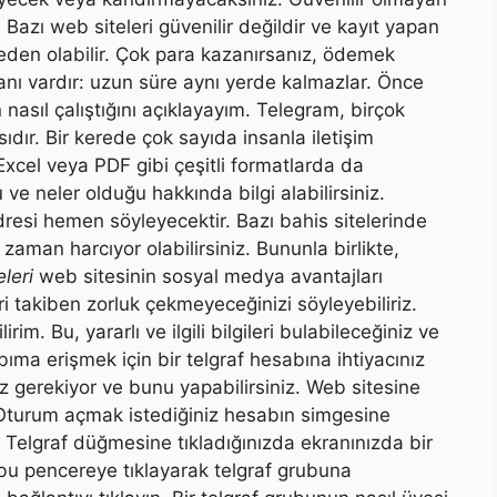
ız. Bazı web siteleri güvenilir değildir ve kayıt yapan
neden olabilir. Çok para kazanırsanız, ödemek
yanı vardır: uzun süre aynı yerde kalmazlar. Önce
 nasıl çalıştığını açıklayayım. Telegram, birçok
dır. Bir kerede çok sayıda insanla iletişim
Excel veya PDF gibi çeşitli formatlarda da
 ve neler olduğu hakkında bilgi alabilirsiniz.
adresi hemen söyleyecektir. Bazı bahis sitelerinde
zaman harcıyor olabilirsiniz. Bununla birlikte,
leri
web sitesinin sosyal medya avantajları
 takiben zorluk çekmeyeceğinizi söyleyebiliriz.
m. Bu, yararlı ve ilgili bilgileri bulabileceğiniz ve
bıma erişmek için bir telgraf hesabına ihtiyacınız
niz gerekiyor ve bunu yapabilirsiniz. Web sitesine
. Oturum açmak istediğiniz hesabın simgesine
r. Telgraf düğmesine tıkladığınızda ekranınızda bir
bu pencereye tıklayarak telgraf grubuna