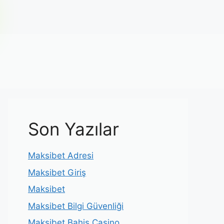
Son Yazılar
Maksibet Adresi
Maksibet Giriş
Maksibet
Maksibet Bilgi Güvenliği
Maksibet Bahis Casino