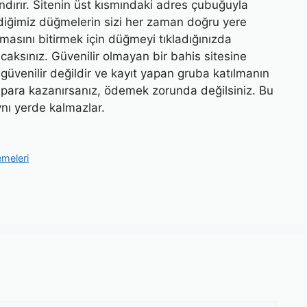
ndırır. Sitenin üst kısmındaki adres çubuğuyla
rdiğimiz düğmelerin sizi her zaman doğru yere
asını bitirmek için düğmeyi tıkladığınızda
ksınız. Güvenilir olmayan bir bahis sitesine
ri güvenilir değildir ve kayıt yapan gruba katılmanın
ok para kazanırsanız, ödemek zorunda değilsiniz. Bu
aynı yerde kalmazlar.
emeleri