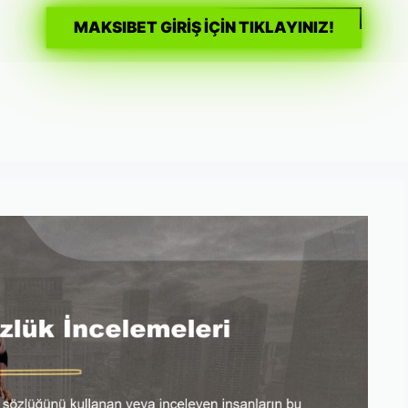
MAKSIBET GİRİŞ İÇİN TIKLAYINIZ!