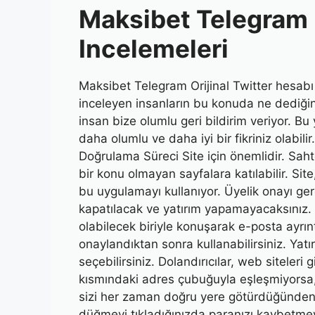
Maksibet Telegram 
Incelemeleri
Maksibet Telegram Orijinal Twitter hesab
inceleyen insanların bu konuda ne dediğini
insan bize olumlu geri bildirim veriyor. 
daha olumlu ve daha iyi bir fikriniz olabi
Doğrulama Süreci Site için önemlidir. Sahte
bir konu olmayan sayfalara katılabilir. Si
bu uygulamayı kullanıyor. Üyelik onayı ge
kapatılacak ve yatırım yapamayacaksınız. 
olabilecek biriyle konuşarak e-posta ayrınt
onaylandıktan sonra kullanabilirsiniz. Yatı
seçebilirsiniz. Dolandırıcılar, web siteleri
kısmındaki adres çubuğuyla eşleşmiyorsa, 
sizi her zaman doğru yere götürdüğünden e
düğmeyi tıkladığınızda paranızı kaybetme