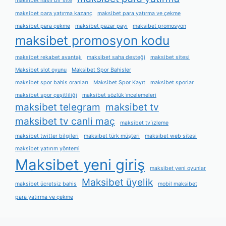
maksibet nasil bir site
maksibet para yatırma kazanç
maksibet para yatırma ve çekme
maksibet para çekme
maksibet pazar payı
maksibet promosyon
maksibet promosyon kodu
maksibet rekabet avantajı
maksibet saha desteği
maksibet sitesi
Maksibet slot oyunu
Maksibet Spor Bahisler
maksibet spor bahis oranları
Maksibet Spor Kayıt
maksibet sporlar
maksibet spor çeşitliliği
maksibet sözlük i̇ncelemeleri
maksibet telegram
maksibet tv
maksibet tv canli maç
maksibet tv i̇zleme
maksibet twitter bilgileri
maksibet türk müşteri
maksibet web sitesi
maksibet yatırım yöntemi
Maksibet yeni giriş
maksibet yeni oyunlar
Maksibet üyelik
maksibet ücretsiz bahis
mobil maksibet
para yatırma ve çekme