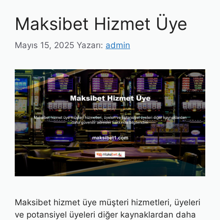
Maksibet Hizmet Üye
Mayıs 15, 2025
Yazarı:
admin
Maksibet hizmet üye müşteri hizmetleri, üyeleri
ve potansiyel üyeleri diğer kaynaklardan daha