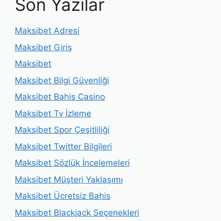
Son Yazılar
Maksibet Adresi
Maksibet Giriş
Maksibet
Maksibet Bilgi Güvenliği
Maksibet Bahis Casino
Maksibet Tv İzleme
Maksibet Spor Çeşitliliği
Maksibet Twitter Bilgileri
Maksibet Sözlük İncelemeleri
Maksibet Müşteri Yaklaşımı
Maksibet Ücretsiz Bahis
Maksibet Blackjack Seçenekleri