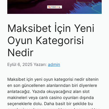
Maksibet İçin Yeni
Oyun Kategorisi
Nedir
Eylül 6, 2025
Yazarı:
admin
Maksibet için yeni oyun kategorisi nedir sitenin
en son güncellenen alanlarından biri diyenlere
anlatacağız. Yazıda okuyacağınız alan slot
makineleri veya canlı casino oyunları dışında
seçeneklerle dolu. Daha basit bir şekilde bu