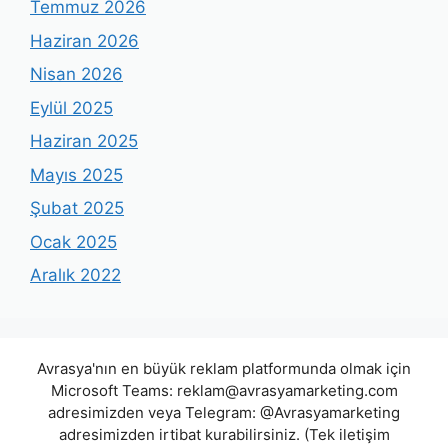
Temmuz 2026
Haziran 2026
Nisan 2026
Eylül 2025
Haziran 2025
Mayıs 2025
Şubat 2025
Ocak 2025
Aralık 2022
Avrasya'nın en büyük reklam platformunda olmak için
Microsoft Teams:
reklam@avrasyamarketing.com
adresimizden veya Telegram: @Avrasyamarketing
adresimizden irtibat kurabilirsiniz. (Tek iletişim