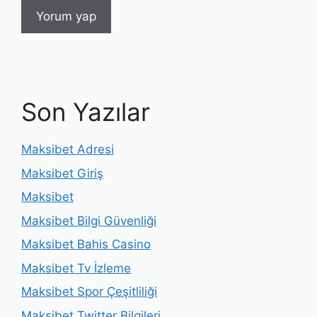
Son Yazılar
Maksibet Adresi
Maksibet Giriş
Maksibet
Maksibet Bilgi Güvenliği
Maksibet Bahis Casino
Maksibet Tv İzleme
Maksibet Spor Çeşitliliği
Maksibet Twitter Bilgileri