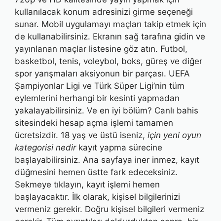
kullanılacak konum adresinizi girme seçeneği
sunar. Mobil uygulamayı maçları takip etmek için
de kullanabilirsiniz. Ekranın sağ tarafına gidin ve
yayınlanan maçlar listesine göz atın. Futbol,
basketbol, tenis, voleybol, boks, güreş ve diğer
spor yarışmaları aksiyonun bir parçası. UEFA
Şampiyonlar Ligi ve Türk Süper Ligi’nin tüm
eylemlerini herhangi bir kesinti yapmadan
yakalayabilirsiniz. Ve en iyi bölüm? Canlı bahis
sitesindeki hesap açma işlemi tamamen
ücretsizdir. 18 yaş ve üstü iseniz,
için yeni oyun
kategorisi nedir
kayıt yapma sürecine
başlayabilirsiniz. Ana sayfaya iner inmez, kayıt
düğmesini hemen üstte fark edeceksiniz.
Sekmeye tıklayın, kayıt işlemi hemen
başlayacaktır. İlk olarak, kişisel bilgilerinizi
vermeniz gerekir. Doğru kişisel bilgileri vermeniz