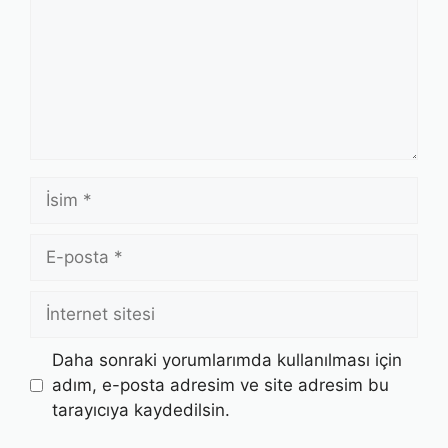
İsim
E-
posta
İnternet
sitesi
Daha sonraki yorumlarımda kullanılması için
adım, e-posta adresim ve site adresim bu
tarayıcıya kaydedilsin.