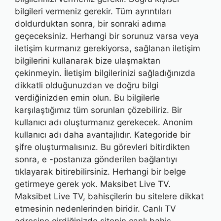
bilgileri vermeniz gerekir. Tüm ayrıntıları
doldurduktan sonra, bir sonraki adıma
geçeceksiniz. Herhangi bir sorunuz varsa veya
iletişim kurmanız gerekiyorsa, sağlanan iletişim
bilgilerini kullanarak bize ulaşmaktan
çekinmeyin. İletişim bilgilerinizi sağladığınızda
dikkatli olduğunuzdan ve doğru bilgi
verdiğinizden emin olun. Bu bilgilerle
karşılaştığımız tüm sorunları çözebiliriz. Bir
kullanıcı adı oluşturmanız gerekecek. Anonim
kullanıcı adı daha avantajlıdır. Kategoride bir
şifre oluşturmalısınız. Bu görevleri bitirdikten
sonra, e -postanıza gönderilen bağlantıyı
tıklayarak bitirebilirsiniz. Herhangi bir belge
getirmeye gerek yok. Maksibet Live TV.
Maksibet Live TV, bahisçilerin bu sitelere dikkat
etmesinin nedenlerinden biridir. Canlı TV