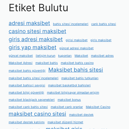
Etiket Bulutu
adresi maksibet
bahis sitesi i̇ncelemeleri
canlı bahis sitesi
casino sitesi maksibet
giris adresi maksibet
girisi maksibet
giris maksibet
giris yap maksibet
güncel adresi maksibet
güncel maksibet
iletişim kurun
kuponları
Maksibet
maksibet adres
Maksibet Adresi
maksibet bahis
maksibet bahis casino
Maksibet bahis sitesi
maksibet bahis güvenliği
maksibet bahis sitesi i̇ncelemeleri
maksibet bahis tutkunları
maksibet bahisçi sevgisi
maksibet basketbol bahisleri
maksibet bilgi güvenliği
maksibet bilgisayar olmadan erişim
maksibet blackjack seçenekleri
maksibet bonus
maksibet canlı bahis sitesi
maksibet canlı oranlar
Maksibet Casino
maksibet casino sitesi
maksibet destek
maksibet destek katılımı
maksibet düzenli hizmet