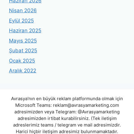
Haziran 2026
Nisan 2026
Eylül 2025
Haziran 2025
Mayıs 2025
Şubat 2025
Ocak 2025
Aralık 2022
Avrasya'nın en büyük reklam platformunda olmak için
Microsoft Teams:
reklam@avrasyamarketing.com
adresimizden veya Telegram: @Avrasyamarketing
adresimizden irtibat kurabilirsiniz. (Tek iletişim
adreslerimiz teams / telegram ve mail adresimizdir.
Harici hiçbir iletişim adresimiz bulunmamaktadır.