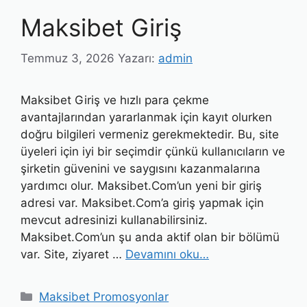
Maksibet Giriş
Temmuz 3, 2026
Yazarı:
admin
Maksibet Giriş ve hızlı para çekme
avantajlarından yararlanmak için kayıt olurken
doğru bilgileri vermeniz gerekmektedir. Bu, site
üyeleri için iyi bir seçimdir çünkü kullanıcıların ve
şirketin güvenini ve saygısını kazanmalarına
yardımcı olur. Maksibet.Com’un yeni bir giriş
adresi var. Maksibet.Com’a giriş yapmak için
mevcut adresinizi kullanabilirsiniz.
Maksibet.Com’un şu anda aktif olan bir bölümü
var. Site, ziyaret …
Devamını oku…
Kategoriler
Maksibet Promosyonlar