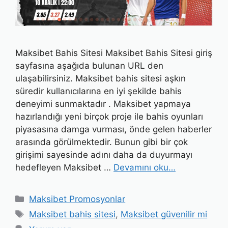
Maksibet Bahis Sitesi Maksibet Bahis Sitesi giriş
sayfasına aşağıda bulunan URL den
ulaşabilirsiniz. Maksibet bahis sitesi aşkın
süredir kullanıcılarına en iyi şekilde bahis
deneyimi sunmaktadır . Maksibet yapmaya
hazırlandığı yeni birçok proje ile bahis oyunları
piyasasına damga vurması, önde gelen haberler
arasında görülmektedir. Bunun gibi bir çok
girişimi sayesinde adını daha da duyurmayı
hedefleyen Maksibet …
Devamını oku…
Kategoriler
Maksibet Promosyonlar
Etiketler
Maksibet bahis sitesi
,
Maksibet güvenilir mi