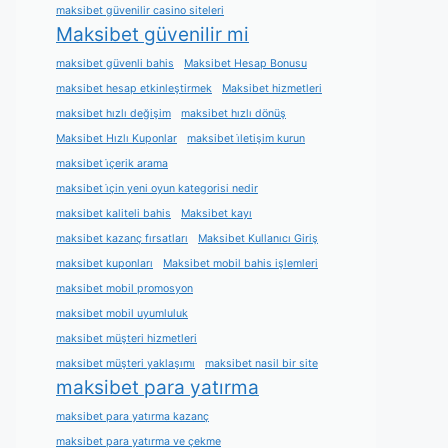
maksibet güvenilir casino siteleri
Maksibet güvenilir mi
maksibet güvenli bahis
Maksibet Hesap Bonusu
maksibet hesap etkinleştirmek
Maksibet hizmetleri
maksibet hızlı değişim
maksibet hızlı dönüş
Maksibet Hızlı Kuponlar
maksibet i̇letişim kurun
maksibet i̇çerik arama
maksibet i̇çin yeni oyun kategorisi nedir
maksibet kaliteli bahis
Maksibet kayı
maksibet kazanç fırsatları
Maksibet Kullanıcı Giriş
maksibet kuponları
Maksibet mobil bahis işlemleri
maksibet mobil promosyon
maksibet mobil uyumluluk
maksibet müşteri hizmetleri
maksibet müşteri yaklaşımı
maksibet nasil bir site
maksibet para yatırma
maksibet para yatırma kazanç
maksibet para yatırma ve çekme