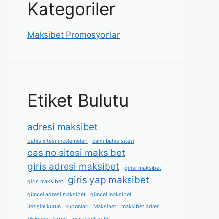
Kategoriler
Maksibet Promosyonlar
Etiket Bulutu
adresi maksibet
bahis sitesi i̇ncelemeleri
canlı bahis sitesi
casino sitesi maksibet
giris adresi maksibet
girisi maksibet
giris yap maksibet
giris maksibet
güncel adresi maksibet
güncel maksibet
iletişim kurun
kuponları
Maksibet
maksibet adres
Maksibet Adresi
maksibet bahis