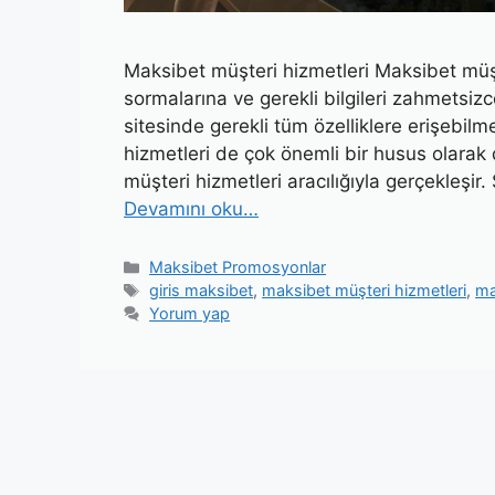
Maksibet müşteri hizmetleri Maksibet müşte
sormalarına ve gerekli bilgileri zahmetsizc
sitesinde gerekli tüm özelliklere erişebilme
hizmetleri de çok önemli bir husus olarak d
müşteri hizmetleri aracılığıyla gerçekleşir
Devamını oku…
Kategoriler
Maksibet Promosyonlar
Etiketler
giris maksibet
,
maksibet müşteri hizmetleri
,
ma
Yorum yap