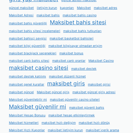
güncel adresi maksibet
güncel maksibet
iletişim kurun
kuponları
Maksibet
maksibet adres
Maksibet Adresi
maksibet bahis
maksibet bahis casino
Maksibet bahis sitesi
maksibet bahis güvenliği
maksibet bahis sitesi i̇ncelemeleri
maksibet bahis tutkunları
maksibet bahisçi sevgisi
maksibet basketbol bahisleri
maksibet bilgi güvenliği
maksibet bilgisayar olmadan erişim
maksibet blackjack seçenekleri
maksibet bonus
maksibet canlı bahis sitesi
maksibet canlı oranlar
Maksibet Casino
maksibet casino sitesi
maksibet destek
maksibet destek katılımı
maksibet düzenli hizmet
maksibet giris
maksibet genel kurallar
maksibet girisi
maksibet güncel
Maksibet güncel giriş
maksibet güncel giriş adresi
Maksibet güvenilebilir mi
maksibet güvenilir casino siteleri
Maksibet güvenilir mi
maksibet güvenli bahis
Maksibet Hesap Bonusu
maksibet hesap etkinleştirmek
Maksibet hizmetleri
maksibet hızlı değişim
maksibet hızlı dönüş
Maksibet Hızlı Kuponlar
maksibet i̇letişim kurun
maksibet i̇çerik arama