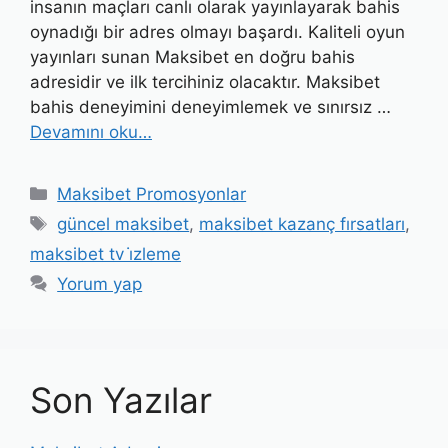
insanın maçları canlı olarak yayınlayarak bahis
oynadığı bir adres olmayı başardı. Kaliteli oyun
yayınları sunan Maksibet en doğru bahis
adresidir ve ilk tercihiniz olacaktır. Maksibet
bahis deneyimini deneyimlemek ve sınırsız …
Devamını oku…
Kategoriler
Maksibet Promosyonlar
Etiketler
güncel maksibet
,
maksibet kazanç fırsatları
,
maksibet tv i̇zleme
Yorum yap
Son Yazılar