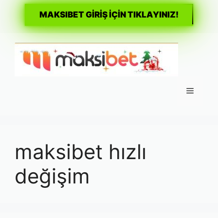
MAKSIBET GİRİŞ İÇİN TIKLAYINIZ!
İçeriğe
atla
Menü
maksibet hızlı
değişim