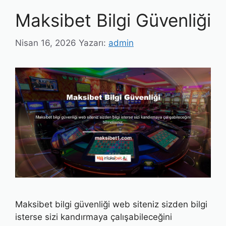
Maksibet Bilgi Güvenliği
Nisan 16, 2026
Yazarı:
admin
Maksibet bilgi güvenliği web siteniz sizden bilgi
isterse sizi kandırmaya çalışabileceğini