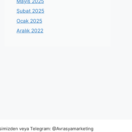
Mayıs 2025
Şubat 2025
Ocak 2025
Aralık 2022
simizden veya Telegram: @Avrasyamarketing