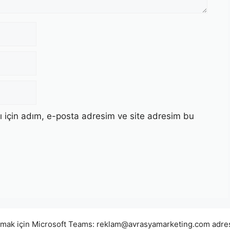
 için adım, e-posta adresim ve site adresim bu
lmak için Microsoft Teams:
reklam@avrasyamarketing.com
adre