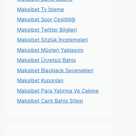
Maksibet Tv İzleme
Maksibet Spor Çeşitliliği
Maksibet Twitter Bilgileri
Maksibet Sözlük İncelemeleri
Maksibet Müşteri Yaklaşımı
Maksibet Ücretsiz Bahis
Maksibet Blackjack Seçenekleri
Maksibet Kuponları
Maksibet Para Yatırma Ve Çekme
Maksibet Canlı Bahis Sitesi