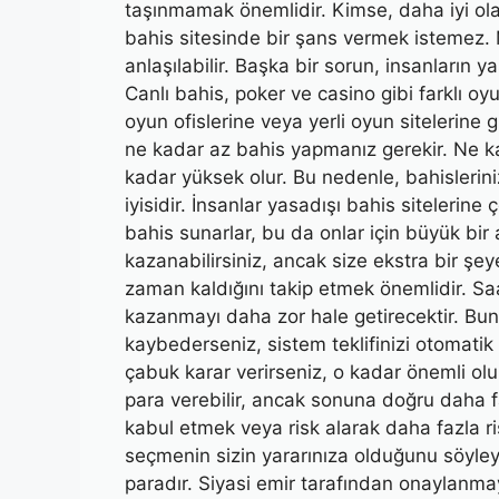
taşınmamak önemlidir. Kimse, daha iyi ol
bahis sitesinde bir şans vermek istemez.
anlaşılabilir. Başka bir sorun, insanların y
Canlı bahis, poker ve casino gibi farklı o
oyun ofislerine veya yerli oyun sitelerine
ne kadar az bahis yapmanız gerekir. Ne k
kadar yüksek olur. Bu nedenle, bahislerini
iyisidir. İnsanlar yasadışı bahis sitelerine
bahis sunarlar, bu da onlar için büyük bir
kazanabilirsiniz, ancak size ekstra bir şe
zaman kaldığını takip etmek önemlidir. S
kazanmayı daha zor hale getirecektir. Bu
kaybederseniz, sistem teklifinizi otomatik
çabuk karar verirseniz, o kadar önemli olu
para verebilir, ancak sonuna doğru daha f
kabul etmek veya risk alarak daha fazla ris
seçmenin sizin yararınıza olduğunu söyleye
paradır. Siyasi emir tarafından onaylanmay