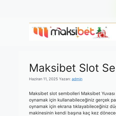
İçeriğe
atla
Maksibet Slot Se
Haziran 11, 2025
Yazarı:
admin
Maksibet slot sembolleri Maksibet Yuvası 
oynamak için kullanabileceğiniz gerçek pa
oynamak için ekrana tıklayabileceğiniz d
makinesinin kendi başına kaç kez döneceği