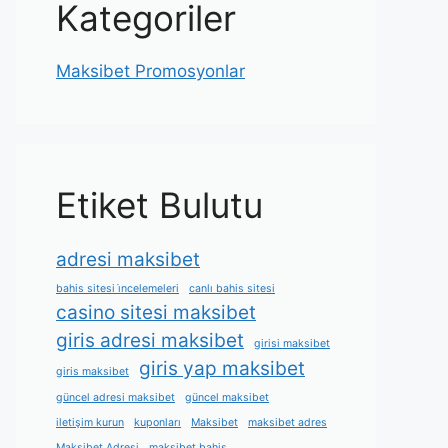
Kategoriler
Maksibet Promosyonlar
Etiket Bulutu
adresi maksibet
bahis sitesi i̇ncelemeleri
canlı bahis sitesi
casino sitesi maksibet
giris adresi maksibet
girisi maksibet
giris yap maksibet
giris maksibet
güncel adresi maksibet
güncel maksibet
iletişim kurun
kuponları
Maksibet
maksibet adres
Maksibet Adresi
maksibet bahis