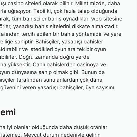
şı casino siteleri olarak bilinir. Milletimizde, daha
rle uğraşıyor. Tabii ki, çok fazla talep olduğunda
olarak, tüm bahisçiler bahis oynadıkları web sitesine
örler, yasadışı bahis sitelerini dikkate almaktadır.
rafından tercih edilen bir bahis yöntemidir ve yerel
lliğe sahiptir. Bahisçiler, yasadışı bahisler
ırabilir ve istedikleri oyunlara tek bir oyun
bilirler. Doğru zamanda doğru yerde
aha yüksektir. Canlı bahislerden casinoya ve
 oyun dünyasına sahip olmak gibi. Bunun da
ahisçiler tarafından sunulanlardan çok daha
güvenini veren yasadışı bahisçiler, üye sayısını
temi
daha iyi olanlar olduğunda daha düşük oranlar
k istemez. Mevcut durum nedeniyle gelirin