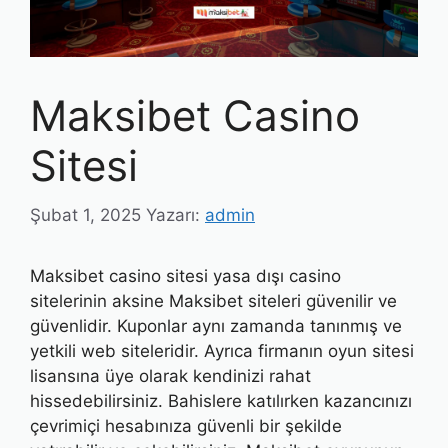
Maksibet Casino
Sitesi
Şubat 1, 2025
Yazarı:
admin
Maksibet casino sitesi yasa dışı casino
sitelerinin aksine Maksibet siteleri güvenilir ve
güvenlidir. Kuponlar aynı zamanda tanınmış ve
yetkili web siteleridir. Ayrıca firmanın oyun sitesi
lisansına üye olarak kendinizi rahat
hissedebilirsiniz. Bahislere katılırken kazancınızı
çevrimiçi hesabınıza güvenli bir şekilde