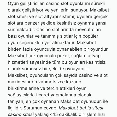
Oyun geliştiricileri casino slot oyunlarını sürekli
olarak geliştiriyor ve yenilerini sunuyor. Maksibet
slot sitesi ve slot altyapı sistemi, üyelere gerçek
slotlara benzer şekilde kesintisiz oynama şansı
sunmaktadır. Casino slotlarında mevcut olan
bazı oyunlar ve tanınmış slotlar için popüler
oyun seçenekleri yer almaktadır. Maksibet
birden fazla oyuncuyla oynanabilen bir oyundur.
Maksibet çok oyunculu poker, sağlam altyapı
hizmetleri sayesinde tüm bu oyunları kesintisiz
olarak sorunsuz bir şekilde oynayabilir.
Maksibet, oyuncuların çok sayıda casino ve slot
makinesinden zahmetsizce kazanç
biriktirmelerine ve tercih ettikleri oyun
sağlayıcılarla ticaret yapmalarına olanak
tanıyan, en çok oynanan Maksibet oyunudur. ile
ilgilidir. Sorumun cevabı
Maksibet bahis sitesi
casino sitesi
yaklaşık 15 dakikalık bir işlem hızı