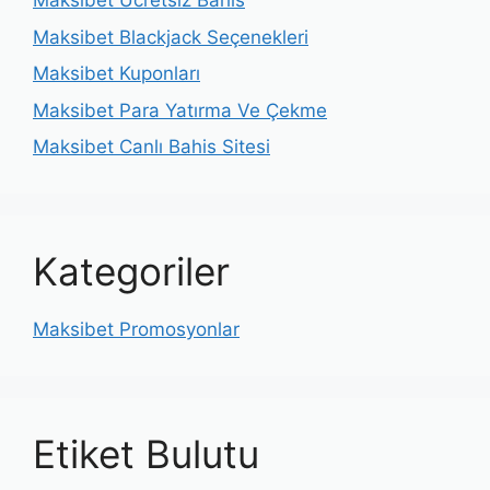
Maksibet Ücretsiz Bahis
Maksibet Blackjack Seçenekleri
Maksibet Kuponları
Maksibet Para Yatırma Ve Çekme
Maksibet Canlı Bahis Sitesi
Kategoriler
Maksibet Promosyonlar
Etiket Bulutu