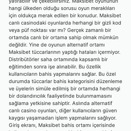
yatırabilir ve çekebilirsiniz. Maksibet oyununun
hangi ülkeden olduğu sorusu oyun meraklıları
için oldukça merak edilen bir konudur. Maksibet
canlı casinodaki oyunlarda herhangi bir gizli kod
veya püf noktası var mı? Gerçek zamanlı bir
ortamda canlı bir ortama sahip olmak mümkün
değildir. Yine de oyunun alternatif ortamı
Maksibet tüccarlarının yaptığı hataları içermiyor.
Distribütörler saha ortamında kapsamlı bir
eğitimden sonra işe alınabilir. Bu özellik
kullanıcıların bahis yapmalarını sağlar. Bu özel
durumda tüccarlar bahis kategorisini düzenleme
ve üyelerin simüle edilmiş bir ortamda herhangi
bir dolandırıcılık faaliyetinde bulunmamasını
sağlama yetkisine sahiptir. Aslında alternatif
canlı casino oyunları, diğer kullanıcıların güven
kaygısı yaşamadan işlem yapmalarını sağlıyor.
Giriş ekranı, Maksibet bahis ortamı içerisinde