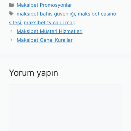
Kategoriler
Maksibet Promosyonlar
Etiketler
maksibet bahis güvenliği
,
maksibet casino
sitesi
,
maksibet tv canli maç
Maksibet Müşteri Hizmetleri
Maksibet Genel Kurallar
Yorum yapın
Yorum