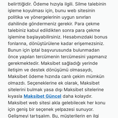
belirttiğidir. Ödeme hızıyla ilgili. Silme talebinin
işleme koyulması için, bunu web sitesinin
politika ve yönergelerinin uygun sınırları
dahilinde göndermeniz gerekir. Para çekme
talebiniz kabul edildikten sonra para çekme
işlemine başlayabilirsiniz. Hesabınızdaki bonus
fonlarına, dönüştürülene kadar erişemezsiniz.
Bunun için iptal başvurusunda bulunmadan
önce yapılan tercümenin tercümesini yapmanız
gerekmektedir. Maksibet sağladığı yerinde
iletişim ve destek dönüşümü olmasaydı,
Maksibet ödeme hızında canlı çekim mümkün
olmazdı. Seçeneklerine ek olarak, Maksibet
sitelerini bulmak yasa dışı Maksibet sitelerine
kıyasla
Maksibet Güncel
daha kolaydır.
Maksibet web sitesi akla gelebilecek her konu
için geniş bir seçenek yelpazesi sunuyor.
Gelişmeyi tartışalım. Bu, müşterilerin en ilgi