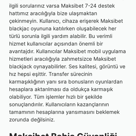
ilgili sorularınız varsa Maksibet 7-24 destek
hattımız aracılığıyla bize ulaşmaktan
çekinmeyin. Kullanıcı, cihaza erişerek Maksibet
blackjac oyununa katılırken oluşabilecek her
türlü sorunla ilgili yardım alabilir. Bu verimli
hizmet kullanıcılar açısından önemli bir
avantajdır. Kullanıcılar Maksibet mobil uygulama
hizmetleri aracılığıyla zahmetsizce Maksibet
blackjack oynayabilirler. Ses kalitesi, görüntü ve
hız hepsi eşittir. Transfer sürecinin
karmaşıklığının yanı sıra bonusların oyunlardan
hesaplara aktarılması da oldukça karmaşık
olabiliyor. Tüm işlemler hızlı bir şekilde
sonuçlandırılır. Kullanıcıların kazançlarının
tamamının hesaplarına yansımasını beklemek
zorunda değilsiniz.